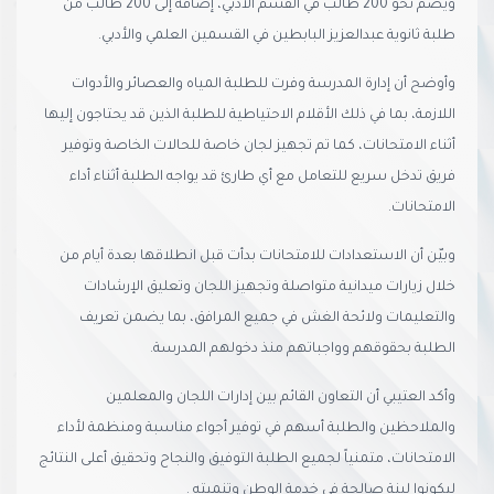
ويضم نحو 200 طالب في القسم الأدبي، إضافة إلى 200 طالب من
طلبة ثانوية عبدالعزيز البابطين في القسمين العلمي والأدبي.
وأوضح أن إدارة المدرسة وفرت للطلبة المياه والعصائر والأدوات
اللازمة، بما في ذلك الأقلام الاحتياطية للطلبة الذين قد يحتاجون إليها
أثناء الامتحانات، كما تم تجهيز لجان خاصة للحالات الخاصة وتوفير
فريق تدخل سريع للتعامل مع أي طارئ قد يواجه الطلبة أثناء أداء
الامتحانات.
وبيّن أن الاستعدادات للامتحانات بدأت قبل انطلاقها بعدة أيام من
خلال زيارات ميدانية متواصلة وتجهيز اللجان وتعليق الإرشادات
والتعليمات ولائحة الغش في جميع المرافق، بما يضمن تعريف
الطلبة بحقوقهم وواجباتهم منذ دخولهم المدرسة.
وأكد العتيبي أن التعاون القائم بين إدارات اللجان والمعلمين
والملاحظين والطلبة أسهم في توفير أجواء مناسبة ومنظمة لأداء
الامتحانات، متمنياً لجميع الطلبة التوفيق والنجاح وتحقيق أعلى النتائج
ليكونوا لبنة صالحة في خدمة الوطن وتنميته .