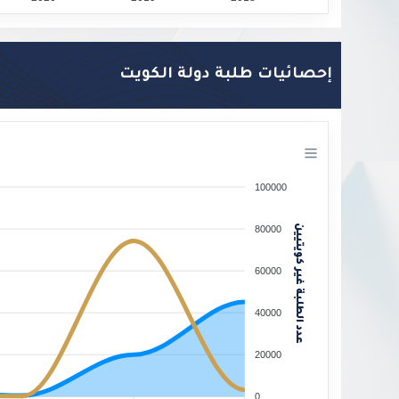
إحصائيات طلبة دولة الكويت
100000
عدد الطلبة غير كويتيين
80000
60000
40000
20000
0