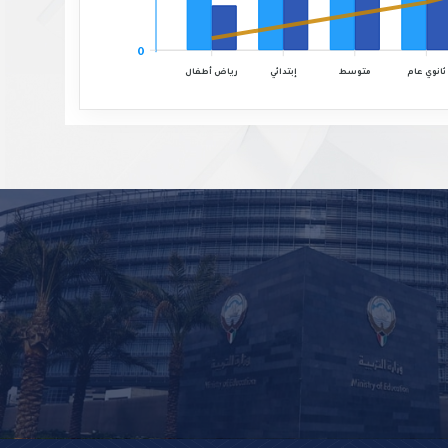
0
رياض أطفال
ثانوي عام
إبتدائي
متوسط