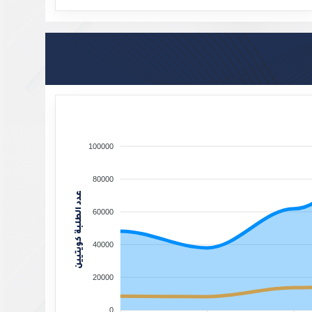
End of interactive chart
100000
80000
عدد الطلبة كويتيين
60000
40000
20000
0