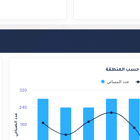
End of interactive chart.
 حسب المنطقة
عدد المسائي
320
240
عدد الصباحي
160