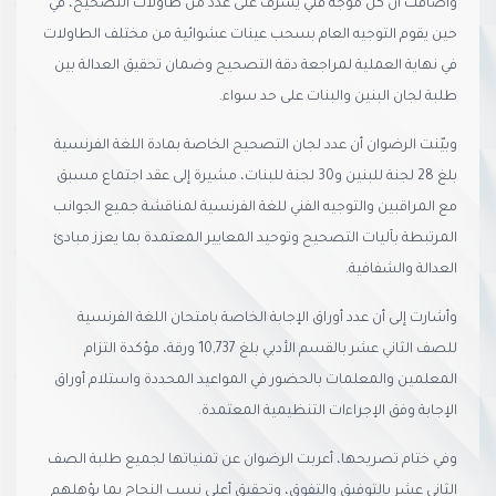
وأضافت أن كل موجه فني يشرف على عدد من طاولات التصحيح، في
حين يقوم التوجيه العام بسحب عينات عشوائية من مختلف الطاولات
في نهاية العملية لمراجعة دقة التصحيح وضمان تحقيق العدالة بين
طلبة لجان البنين والبنات على حد سواء.
وبيّنت الرضوان أن عدد لجان التصحيح الخاصة بمادة اللغة الفرنسية
بلغ 28 لجنة للبنين و30 لجنة للبنات، مشيرة إلى عقد اجتماع مسبق
مع المراقبين والتوجيه الفني للغة الفرنسية لمناقشة جميع الجوانب
المرتبطة بآليات التصحيح وتوحيد المعايير المعتمدة بما يعزز مبادئ
العدالة والشفافية.
وأشارت إلى أن عدد أوراق الإجابة الخاصة بامتحان اللغة الفرنسية
للصف الثاني عشر بالقسم الأدبي بلغ 10,737 ورقة، مؤكدة التزام
المعلمين والمعلمات بالحضور في المواعيد المحددة واستلام أوراق
الإجابة وفق الإجراءات التنظيمية المعتمدة.
وفي ختام تصريحها، أعربت الرضوان عن تمنياتها لجميع طلبة الصف
الثاني عشر بالتوفيق والتفوق، وتحقيق أعلى نسب النجاح بما يؤهلهم