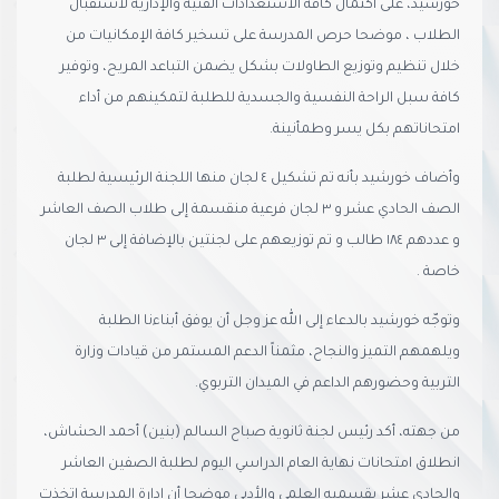
خورشيد، على اكتمال كافة الاستعدادات الفنية والإدارية لاستقبال
الطلاب ، موضحا حرص المدرسة على تسخير كافة الإمكانيات من
خلال تنظيم وتوزيع الطاولات بشكل يضمن التباعد المريح، وتوفير
كافة سبل الراحة النفسية والجسدية للطلبة لتمكينهم من أداء
امتحاناتهم بكل يسر وطمأنينة.
وأضاف خورشيد بأنه تم تشكيل ٤ لجان منها اللجنة الرئيسية لطلبة
الصف الحادي عشر و ٣ لجان فرعية منقسمة إلى طلاب الصف العاشر
و عددهم ١٨٤ طالب و تم توزيعهم على لجنتين بالإضافة إلى ٣ لجان
خاصة .
وتوجّه خورشيد بالدعاء إلى الله عز وجل أن يوفق أبناءنا الطلبة
ويلهمهم التميز والنجاح، مثمناً الدعم المستمر من قيادات وزارة
التربية وحضورهم الداعم في الميدان التربوي.
من جهته، أكد رئيس لجنة ثانوية صباح السالم (بنين) أحمد الحشاش،
انطلاق امتحانات نهاية العام الدراسي اليوم لطلبة الصفين العاشر
والحادي عشر بقسميه العلمي والأدبي موضحا أن إدارة المدرسة اتخذت