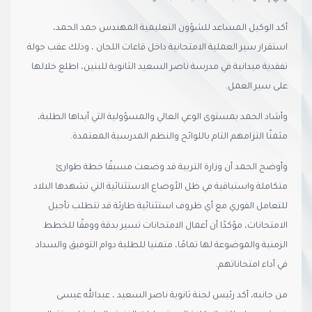
أكد الوكيل المساعد للشؤون التعليمية المهندس حمد الحمد،
استقرار سير العملية الامتحانية داخل قاعات اللجان ، وذلك عقب جولة
تفقدية ميدانية في مدرسة ناصر السعيد الثانوية للبنين، اطلع خلالها
على سير العمل.
وأشاد الحمد بمستوى الوعي العالي والمسؤولية التي أبداها الطلبة،
مثمنًا التزامهم التام باللوائح والنظم المدرسية المعتمدة.
وأوضح الحمد أن وزارة التربية قد وضعت مسبقًا خطة طوارئ
متكاملة واستباقية في ظل الأوضاع الاستثنائية التي تشهدها البلاد
للتعامل الفوري مع أي ظروف استثنائية طارئة قد تتطلب تأجيل
الامتحانات، مؤكدًا أن أعمال الامتحانات تسير بدقة ووفقًا للخطط
الزمنية والموضوعة لها تمامًا، متمنيا للطلبة دوام التوفيق والسداد
في أداء امتحاناتهم.
من جانبه، أكد رئيس لجنة ثانوية ناصر السعيد ، عبدالله عيسى